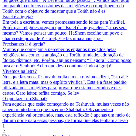
religiões que dizem “A Lei é um fardo pesado!”. Vamos fazer aqui
um paralelo entre os costumes das religiões e o cumprimento da
Torãh com o objetivo de mostrar que a Torãh não é es
Israel é a igreja?
Em toda a escritura, vemos promessas sendo feitas para Yisrã’el.
Porém, as religiões pregam que “Israel é a igreja eleita”, mas será
mesmo? Vamos pensar um pouco. HaShem escolhe um povo e
chama este povo de Yisrã’el, Ele faz uma aliança per
Precisamos ir à igreja?
Muitos que começam a perceber os enganos pregados pelas
religiões, tais como, a anulação da Torãh, trindade, adoração de
ídolos, dízimos, etc. Porém, alguns pensam: “E agora? Como posso
buscar o Senhor? Acho que devo continuar indo à igreja!
Vivemos na letra?
Nós que fazemos Teshuvah, volta e meia ouvimos dizer, “isto aí é
letra, e a letra mata, mas o espírito vivifica”. Esta é a frase padrão
utilizada pelas religiões para provar que estamos errados e eles
certos. Caro leitor, reflita comigo. Se lev
O que fazer no Shabat?
Para aqueles que estão começando na Teshuvah, muitas vezes não
sabem muito bem o que fazer no Shabbãth. Obviamente a
experiência vai orientando, mas, esta reflexão é apenas um meio de
dar um norte para essas pessoas, de forma que elas tenham acesso
1
2