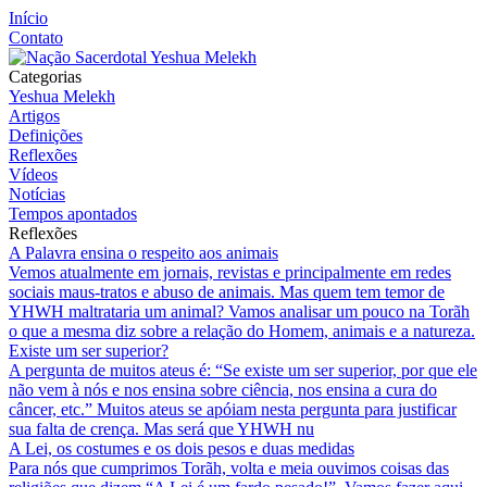
Início
Contato
Categorias
Yeshua Melekh
Artigos
Definições
Reflexões
Vídeos
Notícias
Tempos apontados
Reflexões
A Palavra ensina o respeito aos animais
Vemos atualmente em jornais, revistas e principalmente em redes
sociais maus-tratos e abuso de animais. Mas quem tem temor de
YHWH maltrataria um animal? Vamos analisar um pouco na Torãh
o que a mesma diz sobre a relação do Homem, animais e a natureza.
Existe um ser superior?
A pergunta de muitos ateus é: “Se existe um ser superior, por que ele
não vem à nós e nos ensina sobre ciência, nos ensina a cura do
câncer, etc.” Muitos ateus se apóiam nesta pergunta para justificar
sua falta de crença. Mas será que YHWH nu
A Lei, os costumes e os dois pesos e duas medidas
Para nós que cumprimos Torãh, volta e meia ouvimos coisas das