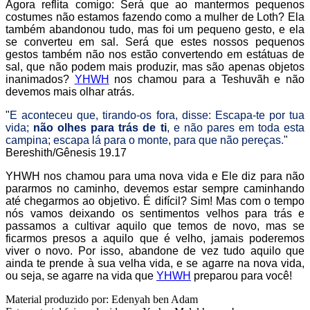
Agora reflita comigo: Será que ao mantermos pequenos
costumes não estamos fazendo como a mulher de Loth? Ela
também abandonou tudo, mas foi um pequeno gesto, e ela
se converteu em sal. Será que estes nossos pequenos
gestos também não nos estão convertendo em estátuas de
sal, que não podem mais produzir, mas são apenas objetos
inanimados?
YHWH
nos chamou para a Teshuvãh e não
devemos mais olhar atrás.
"
E aconteceu que, tirando-os fora, disse: Escapa-te por tua
vida;
não olhes para trás de ti
, e não pares em toda esta
campina; escapa lá para o monte, para que não pereças.
"
Bereshith/Gênesis 19.17
YHWH nos chamou para uma nova vida e Ele diz para não
pararmos no caminho, devemos estar sempre caminhando
até chegarmos ao objetivo. É difícil? Sim! Mas com o tempo
nós vamos deixando os sentimentos velhos para trás e
passamos a cultivar aquilo que temos de novo, mas se
ficarmos presos a aquilo que é velho, jamais poderemos
viver o novo. Por isso, abandone de vez tudo aquilo que
ainda te prende à sua velha vida, e se agarre na nova vida,
ou seja, se agarre na vida que
YHWH
preparou para você!
Material produzido por:
Edenyah ben Adam