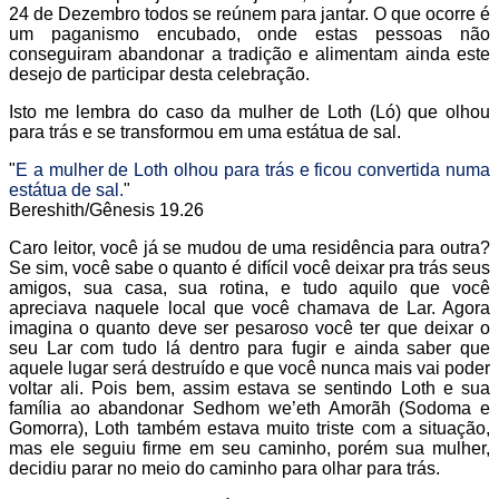
24 de Dezembro todos se reúnem para jantar. O que ocorre é
um paganismo encubado, onde estas pessoas não
conseguiram abandonar a tradição e alimentam ainda este
desejo de participar desta celebração.
Isto me lembra do caso da mulher de Loth (Ló) que olhou
para trás e se transformou em uma estátua de sal.
"
E a mulher de Loth olhou para trás e ficou convertida numa
estátua de sal.
"
Bereshith/Gênesis 19.26
Caro leitor, você já se mudou de uma residência para outra?
Se sim, você sabe o quanto é difícil você deixar pra trás seus
amigos, sua casa, sua rotina, e tudo aquilo que você
apreciava naquele local que você chamava de Lar. Agora
imagina o quanto deve ser pesaroso você ter que deixar o
seu Lar com tudo lá dentro para fugir e ainda saber que
aquele lugar será destruído e que você nunca mais vai poder
voltar ali. Pois bem, assim estava se sentindo Loth e sua
família ao abandonar Sedhom we’eth Amorãh (Sodoma e
Gomorra), Loth também estava muito triste com a situação,
mas ele seguiu firme em seu caminho, porém sua mulher,
decidiu parar no meio do caminho para olhar para trás.