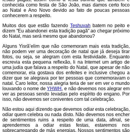
conhecida como festa de São João, mas damos certo foco
ao Natal e Ano Novo devido ao fato de poucas pessoas
conhecerem a respeito.
Muitos dos que estão fazendo
Teshuvah
batem no peito e
dizem “Eu abandonei esta tradição pagã” ao chegar próximo
do Natal, mas será mesmo que abandonou?
Alguns Yisrã’elim que não comemoram mais esta tradição,
não podem ver uma decoração de natal que já deseja tirar
fotos, ou seja, se alegram com esta festividade. Enquanto
escrevia esta pequena reflexão, li na Internet um artigo de
uma judia que falava a respeito do Natal, que apesar de não
comemorar, ela gostava dos enfeites e inclusive chegou a
dizer que se alegrava por ter pessoas que comemoravam o
natal. Caro leitor, nossa alegria teria de ser em ver o mundo
louvando o nome de
YHWH
, e não devemos nos alegrar em
ver as pessoas sendo levadas pelo espírito do engano. Por
isso, não devemos ser coniventes com tal celebração.
Não estou aqui dizendo que devemos odiar esta celebração,
odiar quem celebra ou nada disto. Não devemos nos encher
de sentimentos ruins a respeito de uma data, afinal, se
aprendermos a odiar estas festas, estaremos nos
sobrecarregando de más energias. Nossos sentimentos são