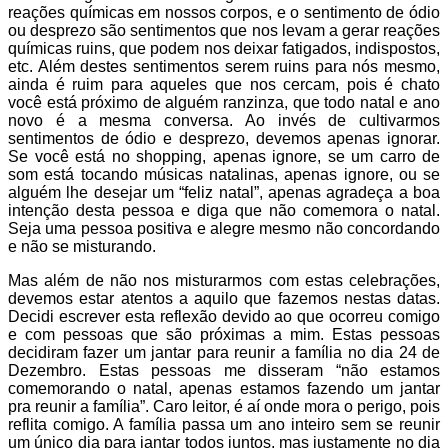
reações químicas em nossos corpos, e o sentimento de ódio
ou desprezo são sentimentos que nos levam a gerar reações
químicas ruins, que podem nos deixar fatigados, indispostos,
etc. Além destes sentimentos serem ruins para nós mesmo,
ainda é ruim para aqueles que nos cercam, pois é chato
você está próximo de alguém ranzinza, que todo natal e ano
novo é a mesma conversa. Ao invés de cultivarmos
sentimentos de ódio e desprezo, devemos apenas ignorar.
Se você está no shopping, apenas ignore, se um carro de
som está tocando músicas natalinas, apenas ignore, ou se
alguém lhe desejar um “feliz natal”, apenas agradeça a boa
intenção desta pessoa e diga que não comemora o natal.
Seja uma pessoa positiva e alegre mesmo não concordando
e não se misturando.
Mas além de não nos misturarmos com estas celebrações,
devemos estar atentos a aquilo que fazemos nestas datas.
Decidi escrever esta reflexão devido ao que ocorreu comigo
e com pessoas que são próximas a mim. Estas pessoas
decidiram fazer um jantar para reunir a família no dia 24 de
Dezembro. Estas pessoas me disseram “não estamos
comemorando o natal, apenas estamos fazendo um jantar
pra reunir a família”. Caro leitor, é aí onde mora o perigo, pois
reflita comigo. A família passa um ano inteiro sem se reunir
um único dia para jantar todos juntos, mas justamente no dia