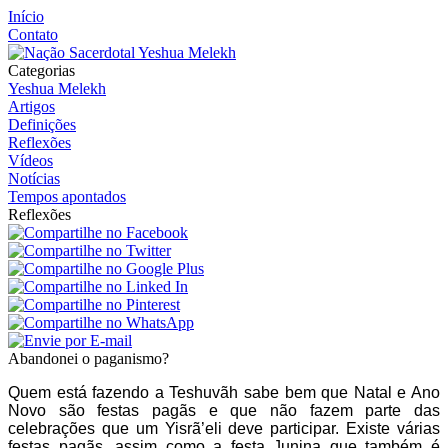
Início
Contato
Categorias
Yeshua Melekh
Artigos
Definições
Reflexões
Vídeos
Notícias
Tempos apontados
Reflexões
Abandonei o paganismo?
Quem está fazendo a Teshuvãh sabe bem que Natal e Ano
Novo são festas pagãs e que não fazem parte das
celebrações que um Yisrã’eli deve participar. Existe várias
festas pagãs, assim como a festa Junina que também é