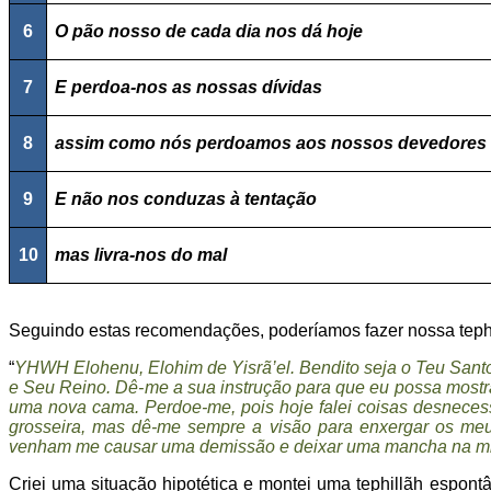
6
O pão nosso de cada dia nos dá hoje
7
E perdoa-nos as nossas dívidas
8
assim como nós perdoamos aos nossos devedores
9
E não nos conduzas à tentação
10
mas livra-nos do mal
Seguindo estas recomendações, poderíamos fazer nossa tephi
“
YHWH Elohenu, Elohim de Yisrã’el. Bendito seja o Teu Sant
e Seu Reino. Dê-me a sua instrução para que eu possa mostr
uma nova cama. Perdoe-me, pois hoje falei coisas desneces
grosseira, mas dê-me sempre a visão para enxergar os meus
venham me causar uma demissão e deixar uma mancha na minha
Criei uma situação hipotética e montei uma tephillãh espon