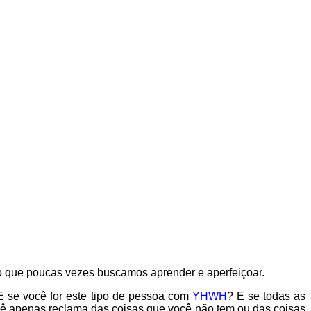
lgo que poucas vezes buscamos aprender e aperfeiçoar.
 se você for este tipo de pessoa com
YHWH
? E se todas as
ocê apenas reclama das coisas que você não tem ou das coisas