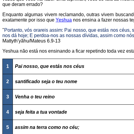
que deram errado?
Enquanto algumas vivem reclamando, outras vivem buscando b
exatamente por isso que
Yeshua
nos ensina a fazer nossas tep
"
Portanto, vós orareis assim: Pai nosso, que estás nos céus, 
nos dá hoje; E perdoa-nos as nossas dívidas, assim como nó
Mattyth'yãhu/Mateus 6.9-13
Yeshua não está nos ensinando a ficar repetindo toda vez esta
1
Pai nosso, que estás nos céus
2
santificado seja o teu nome
3
Venha o teu reino
4
seja feita a tua vontade
5
assim na terra como no céu;