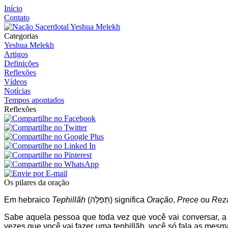
Início
Contato
Categorias
Yeshua Melekh
Artigos
Definições
Reflexões
Vídeos
Notícias
Tempos apontados
Reflexões
Os pilares da oração
Em hebraico
Tephillãh
(תְּפִלָּה) significa
Oração
,
Prece
ou
Rez
Sabe aquela pessoa que toda vez que você vai conversar, 
vezes que você vai fazer uma tephillãh, você só fala as mes