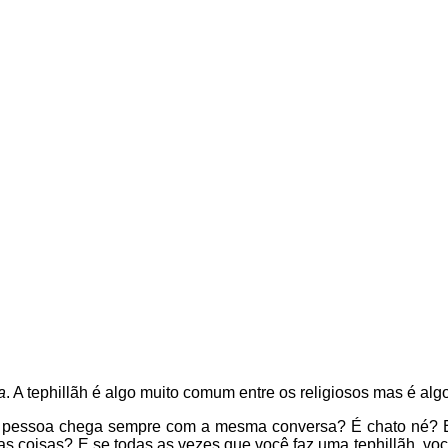
a
. A tephillãh é algo muito comum entre os religiosos mas é a
a pessoa chega sempre com a mesma conversa? É chato né? E
mas coisas? E se todas as vezes que você faz uma tephillãh, v